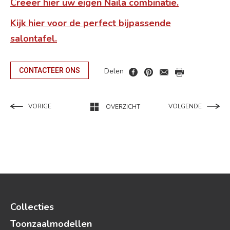
Creëer hier uw eigen Naila combinatie.
Kijk hier voor de perfect bijpassende
salontafel.
Delen
CONTACTEER ONS
VORIGE
VOLGENDE
OVERZICHT
Collecties
Toonzaalmodellen