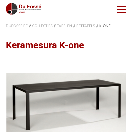
DUFOSSE.BE
COLLECTIES
TAFELEN
EETTAFELS
K-ONE
Keramesura K-one