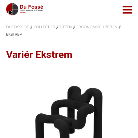
DUFOSSE.BE
COLLECTIES
ZITTEN
ERGONOMISCH ZITTEN
EKSTREM
Variér Ekstrem